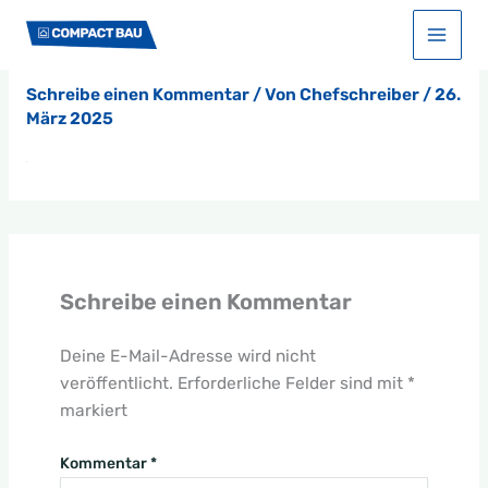
Zum
Start
Unternehmen
flower
Inhalt
flower
springen
Schreibe einen Kommentar
/ Von
Chefschreiber
/
26.
März 2025
Schreibe einen Kommentar
Deine E-Mail-Adresse wird nicht
veröffentlicht.
Erforderliche Felder sind mit
*
markiert
Kommentar
*