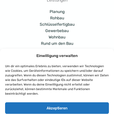
Leistungen
Planung
Rohbau
Schlüsselfertigbau
Gewerbebau
Wohnbau
Rund um den Bau
Einwilligung verwalten
Adresse
Um dir ein optimales Erlebnis zu bieten, verwenden wir Technologien
Potsdamer Str. 138, 33719 Bielefeld
wie Cookies, um Geräteinformationen zu speichern und/oder darauf
zuzugreifen. Wenn du diesen Technologien zustimmst, können wir Daten
wie das Surfverhalten oder eindeutige IDs auf dieser Website
verarbeiten. Wenn du deine Einwillligung nicht erteilst oder
Rufen Sie uns an
: Tel. 0521-3043725
zurückziehst, können bestimmte Merkmale und Funktionen
beeinträchtigt werden.
Akzeptieren