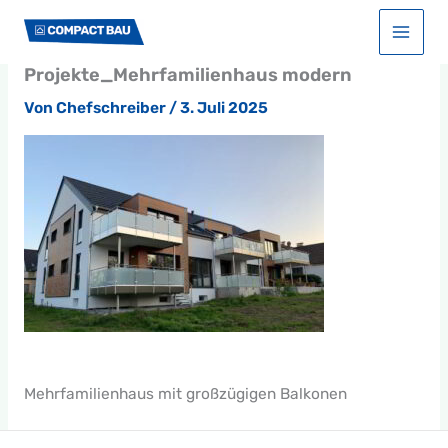
Zum
Start
Projekte
Inhalt
Projekte_Mehrfamilienhaus modern
springen
Projekte_Mehrfamilienhaus modern
Von
Chefschreiber
/
3. Juli 2025
Mehrfamilienhaus mit großzügigen Balkonen