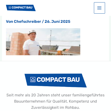
Zum
Start
Projekte
Kontakt_Hero
Inhalt
Kontakt_Hero
springen
Von
Chefschreiber
/
26. Juni 2025
Seit mehr als 20 Jahren steht unser familiengeführtes
Bauunternehmen für Qualität, Kompetenz und
Zuverlässigkeit im Rohbau.