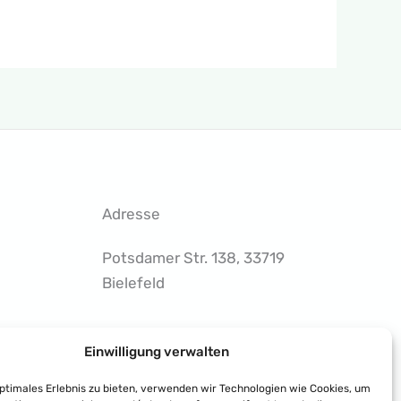
Adresse
Potsdamer Str. 138, 33719
Bielefeld
Einwilligung verwalten
Rufen Sie uns an
: Tel. 0521-
3043725
optimales Erlebnis zu bieten, verwenden wir Technologien wie Cookies, um