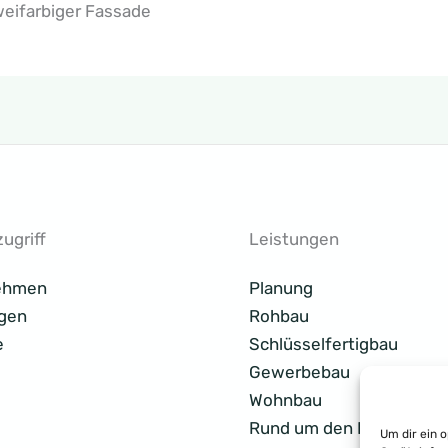
eifarbiger Fassade
ugriff
Leistungen
ehmen
Planung
gen
Rohbau
e
Schlüsselfertigbau
Gewerbebau
Wohnbau
Rund um den Bau
Um dir ein 