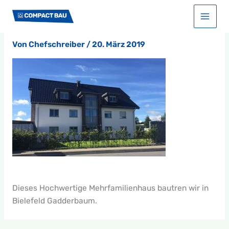
Zum
Start
Helles Doppelhaus
1502197924971
Inhalt
1502197924971
springen
Von
Chefschreiber
/
20. März 2019
Dieses Hochwertige Mehrfamilienhaus bautren wir in
Bielefeld Gadderbaum.