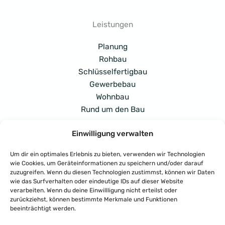
Leistungen
Planung
Rohbau
Schlüsselfertigbau
Gewerbebau
Wohnbau
Rund um den Bau
Einwilligung verwalten
Adresse
Um dir ein optimales Erlebnis zu bieten, verwenden wir Technologien
Potsdamer Str. 138, 33719 Bielefeld
wie Cookies, um Geräteinformationen zu speichern und/oder darauf
zuzugreifen. Wenn du diesen Technologien zustimmst, können wir Daten
wie das Surfverhalten oder eindeutige IDs auf dieser Website
verarbeiten. Wenn du deine Einwillligung nicht erteilst oder
Rufen Sie uns an
: Tel. 0521-3043725
zurückziehst, können bestimmte Merkmale und Funktionen
beeinträchtigt werden.